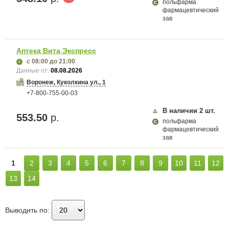
польфарма
фармацевтический
зав
Аптека Вита Экспресс
с 08:00
до 21:00
Данные от:
08.08.2026
Воронеж, Куколкина ул., 1
+7-800-755-00-03
В наличии
2
шт.
553.50
р.
польфарма
фармацевтический
зав
1
2
3
4
5
6
7
8
9
10
11
12
13
14
Выводить по: