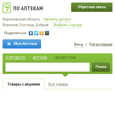
ПО АПТЕКАМ
Обратная связь
Воронежская область
Сменить регион
Воронеж, Россошь, Бобров ...
Выбрать города
Поделиться
Моя Аптечка
Вход
/
Регистрация
О ПРОЕКТЕ
АПТЕКИ
ЛЕКАРСТВА
Поиск
Товары с акциями
Все товары