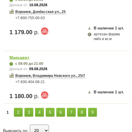
Данные от:
10.08.2026
Воронеж, Донбасская ул., 25
+7-800-755-00-03
В наличии
1
шт.
1 179.00
р.
артезан фарма
гмбх и ко.кг
Максавит
с 08:00
до 21:00
Данные от:
09.08.2026
Воронеж, Владимира Невского ул., 25/7
+7-930-404-08-21
В наличии
1
шт.
1 180.00
р.
1
2
3
4
5
6
7
8
9
Выводить по: