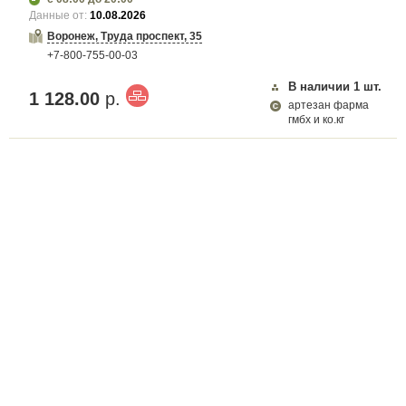
Данные от:
10.08.2026
Воронеж, Труда проспект, 35
+7-800-755-00-03
В наличии
1
шт.
1 128.00
р.
артезан фарма
гмбх и ко.кг