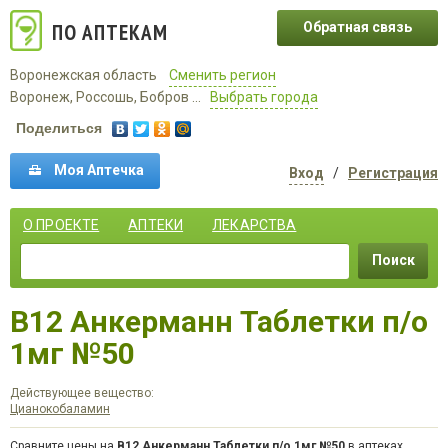
ПО АПТЕКАМ
Обратная связь
Воронежская область
Сменить регион
Воронеж, Россошь, Бобров ...
Выбрать города
Поделиться
Моя Аптечка
Вход
/
Регистрация
О ПРОЕКТЕ
АПТЕКИ
ЛЕКАРСТВА
Поиск
B12 Анкерманн Таблетки п/о
1мг №50
Действующее вещество:
Цианокобаламин
Сравните цены на
B12 Анкерманн Таблетки п/о 1мг №50
в аптеках