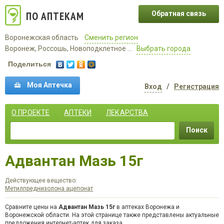
ПО АПТЕКАМ
Обратная связь
Воронежская область
Сменить регион
Воронеж, Россошь, Новоподклетное ...
Выбрать города
Поделиться
Моя Аптечка
Вход
/
Регистрация
О ПРОЕКТЕ
АПТЕКИ
ЛЕКАРСТВА
Поиск
Адвантан Мазь 15г
Действующее вещество:
Метилпреднизолона ацепонат
Сравните цены на
Адвантан Мазь 15г
в аптеках Воронежа и
Воронежской области. На этой странице также представлены актуальные
предложения интернет-аптек для заказа.